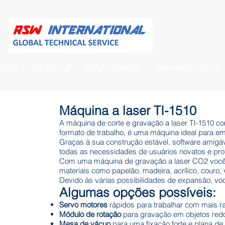
OME
WEBSHOP
QEUM SOMOS
DWT-PIPE-TOOLS
Máquina a laser TI-1510
A máquina de corte e gravação a laser TI-1510 co
formato de trabalho, é uma máquina ideal para em
Graças à sua construção estável, software amigáve
todas as necessidades de usuários novatos e prof
Com uma máquina de gravação a laser CO2 você 
materiais como papelão, madeira, acrílico, couro,
Devido às várias possibilidades de expansão, v
Algumas opções possíveis:
Servo motores
rápidos para trabalhar com mais r
Módulo de rotação
para gravação em objetos re
Mesa de vácuo
para uma fixação forte e plana de 