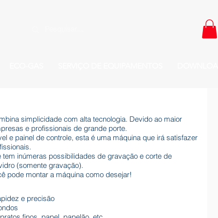
ECO-GAS
SERVIÇO DE EQUIPAMENTOS
DOWNLOA
mbina simplicidade com alta tecnologia. Devido ao maior
presas e profissionais de grande porte.
l e painel de controle, esta é uma máquina que irá satisfazer
issionais.
tem inúmeras possibilidades de gravação e corte de
 vidro (somente gravação).
ocê pode montar a máquina como desejar!
apidez e precisão
dondos
pratos finos, papel, papelão, etc.