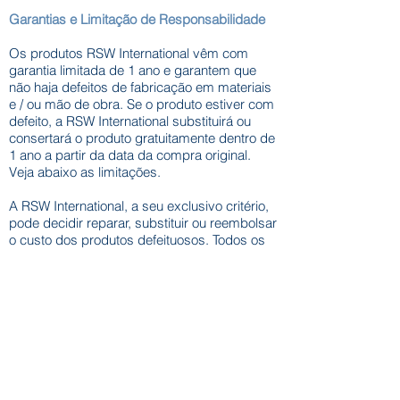
Garantias e Limitação de Responsabilidade
Os produtos RSW International vêm com
garantia limitada de 1 ano e garantem que
não haja defeitos de fabricação em materiais
e / ou mão de obra. Se o produto estiver com
defeito, a RSW International substituirá ou
consertará o produto gratuitamente dentro de
1 ano a partir da data da compra original.
Veja abaixo as limitações.
A RSW International, a seu exclusivo critério,
pode decidir reparar, substituir ou reembolsar
o custo dos produtos defeituosos. Todos os
produtos defeituosos devem primeiro ser
devolvidos à RSW International e passar por
um processo de inspeção antes que a
reivindicação de garantia possa ser
aprovada. Defeitos causados ​​por desgaste
normal, instalação incorreta, uso para fins
não previstos e / ou abuso não são cobertos.
A garantia será anulada se qualquer parte do
produto for fisicamente danificada, submersa