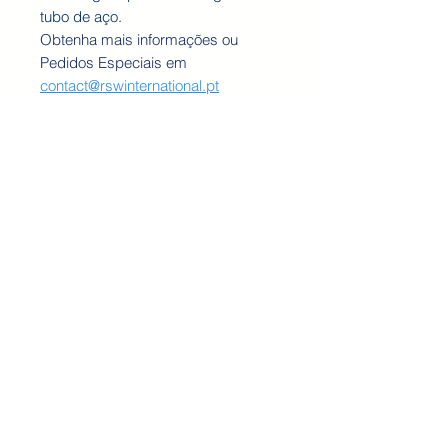
tubo de aço.
Obtenha mais informações ou
Pedidos Especiais em
contact@rswinternational.pt
RSW INTERNATIONAL 2020 ©
Do Not Sell My Personal Information
TERMS AND CONDITIONS
PRICING POLICY
SHIPPING
WARRANTY AND RETURNS